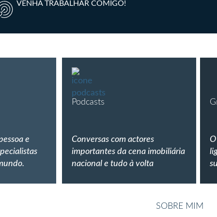
VENHA TRABALHAR COMIGO!
Podcasts
G
 pessoa e
Conversas com actores
O
pecialistas
importantes da cena imobiliária
li
 mundo.
nacional e tudo à volta
s
SOBRE MIM