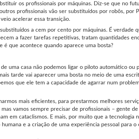
tituir os profissionais por máquinas. Diz-se que no futu
tros profissionais vão ser substituídos por robôs, por P
 veio acelerar essa transição.
 substituídos a cem por cento por máquinas. É verdade
rrecem a fazer tarefas repetitivas, tratam quantidades 
ue é que acontece quando aparece uma bosta?
de uma casa não podemos ligar o piloto automático ou
ou mais tarde vai aparecer uma bosta no meio de uma escr
abemos que ele tem a capacidade de agarrar num proble
narmos mais eficientes, para prestarmos melhores servi
 mas vamos sempre precisar de profissionais – gente de
am em cataclismos. E mais, por muito que a tecnologia no
o humana e a criação de uma experiência pessoal para o c