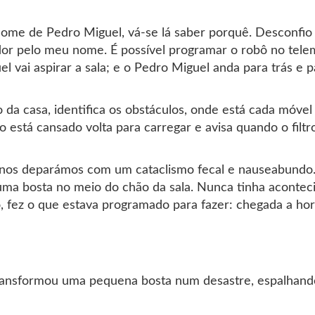
nome de Pedro Miguel, vá-se lá saber porquê. Desconfi
r pelo meu nome. É possível programar o robô no tele
l vai aspirar a sala; e o Pedro Miguel anda para trás e p
da casa, identifica os obstáculos, onde está cada móvel 
está cansado volta para carregar e avisa quando o filtr
nos deparámos com um cataclismo fecal e nauseabundo. 
uma bosta no meio do chão da sala. Nunca tinha acontec
 fez o que estava programado para fazer: chegada a hor
transformou uma pequena bosta num desastre, espalhando