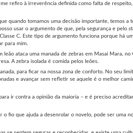
 me refiro à irreverência definida como falta de respei
z que quando tomamos uma decisão importante, temos a t
posso usar o argumento de que, pela segurança e pelo
st
Classe C. Este tipo de argumento funciona porque há u
ar para mim.
m leão ataca uma manada de zebras em Masai Mara, no 
resa. A zebra isolada é comida pelos leões.
anada, para ficar na nossa zona de conforto. No seu limi
onadas e avançar sem refletir se aquele é o melhor cami
ara ir contra a opinião da maioria – e é preciso acredita
 o fio que ajuda a desenrolar o novelo, pode ser uma n
as se sentem seguras e reconhecidas, e existe uma cult