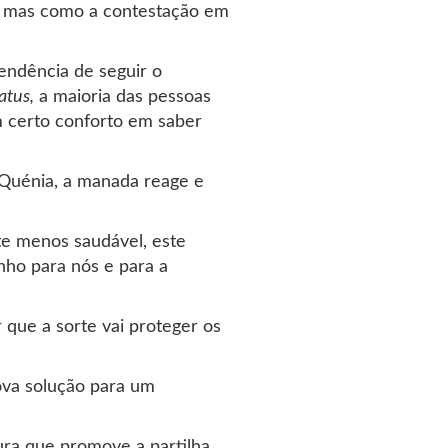
to, mas como a contestação em
endência de seguir o
atus,
a maioria das pessoas
m certo conforto em saber
Quénia, a manada reage e
te menos saudável, este
nho para nós e para a
r que a sorte vai proteger os
ova solução para um
ura que promove a partilha