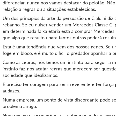
diferenciar, nunca nos vamos destacar do pelotão. Não
relação a regras ou a situações estabelecidas.
Um dos princípios da arte da persuasão de Cialdini di
rebanho. Se eu quiser vender um Mercedes Classe C, 
em determinada faixa etária está a comprar Mercedes 
que algo que resultou para tantos outros poderá result
Esta é uma tendência que vem dos nossos genes. Se u
foge em bloco, e é muito difícil o predador apanhar a p
Como as zebras, nós temos um instinto para seguir a m
instinto faz-nos acatar regras que merecem ser questi
sociedade que idealizamos.
É preciso ter coragem para ser irreverente e ter força p
audazes.
Numa empresa, um ponto de vista discordante pode ser
problema antigo.
Numa equipa, a irreverência acontece quando as pesso