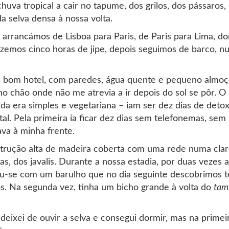
chuva tropical a cair no tapume, dos grilos, dos pássaros
 selva densa à nossa volta.
o arrancámos de Lisboa para Paris, de Paris para Lima, 
zemos cinco horas de jipe, depois seguimos de barco, 
m bom hotel, com paredes, água quente e pequeno almoço
o chão onde não me atrevia a ir depois do sol se pôr. O 
a era simples e vegetariana – iam ser dez dias de detox 
tal. Pela primeira ia ficar dez dias sem telefonemas, se
va à minha frente.
trução alta de madeira coberta com uma rede numa clar
s, dos javalis. Durante a nossa estadia, por duas vezes 
tou-se com um barulho que no dia seguinte descobrimos t
os. Na segunda vez, tinha um bicho grande à volta do
tam
deixei de ouvir a selva e consegui dormir, mas na primei