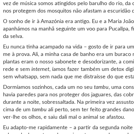
vez de música somos atingidos pelo barulho do rio, da 
nos protegem dos mosquitos não afastam a escuridão da
O sonho de ir à Amazónia era antigo. Eu e a Maria Joã
apanhámos na manhã seguinte um voo para Pucallpa, fi
da selva.
Eu nunca tinha acampado na vida – gosto de ir para u
me à prova. Ali, a minha casa de banho era um buraco n
plantas eram o nosso sabonete e desodorizante, a comid
rede e sem
internet
, íamos fazer também um detox digi
sem whatsapp, sem nada que me distraísse do que esta
Dormíamos sozinhos, cada um no seu
tambu
, uma cons
havia paredes para nos proteger dos jaguares, das cobra
durante a noite, sobressaltada. Na primeira vez assus
cima de um
tambu
ali perto, sem ter feito grandes dan
ver-lhe os olhos, e saiu dali mal o animal se afastou.
Eu adapto-me rapidamente – a partir da segunda noite 