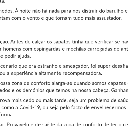
ta.
dos. À noite não há nada para nos distrair do barulho e 
tam com o vento e que tornam tudo mais assustador.
ção. Antes de calçar os sapatos tinha que verificar se ha
or homens com espingardas e mochilas carregadas de ant
 e pedir ajuda.
 cenário que era estranho e ameaçador, foi super desafia
rnou a experiência altamente recompensadora.
nossa zona de conforto alarga-se quando somos capazes 
medos e os demónios que temos na nossa cabeça. Ganha
 prova mais cedo ou mais tarde, seja um problema de sa
como a Covid-19, ou seja pelo facto de envelhecermos 
forma.
lar. Provavelmente saíste da zona de conforto de ter um s