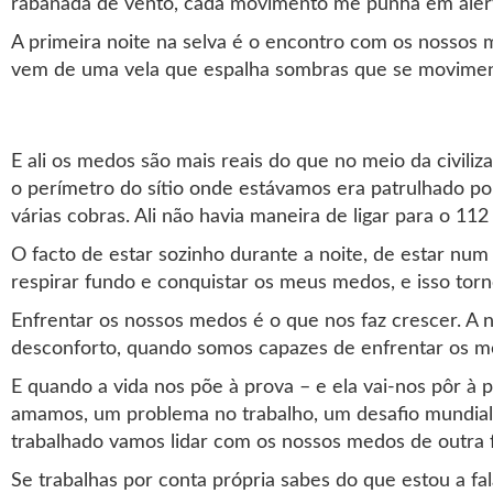
rabanada de vento, cada movimento me punha em aler
A primeira noite na selva é o encontro com os nossos me
vem de uma vela que espalha sombras que se movimen
E ali os medos são mais reais do que no meio da civiliza
o perímetro do sítio onde estávamos era patrulhado p
várias cobras. Ali não havia maneira de ligar para o 112
O facto de estar sozinho durante a noite, de estar num
respirar fundo e conquistar os meus medos, e isso to
Enfrentar os nossos medos é o que nos faz crescer. A 
desconforto, quando somos capazes de enfrentar os 
E quando a vida nos põe à prova – e ela vai-nos pôr à
amamos, um problema no trabalho, um desafio mundial 
trabalhado vamos lidar com os nossos medos de outra 
Se trabalhas por conta própria sabes do que estou a fa