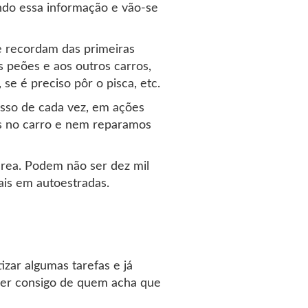
ndo essa informação e vão-se
e recordam das primeiras
 peões e aos outros carros,
se é preciso pôr o pisca, etc.
sso de cada vez, em ações
os no carro e nem reparamos
área. Podem não ser dez mil
is em autoestradas.
zar algumas tarefas e já
scer consigo de quem acha que