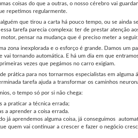
umas coisas do que a outras, o nosso cérebro vai guarda
que repetimos regularmente.
 alguém que tirou a carta há pouco tempo, ou se ainda s
ssa tarefa parecia complexa: ter de prestar atenção aos
 motor, pensar na mudança que é preciso meter a seguir, 
uma zona inexplorada e o esforço é grande. Damos um pa
se vai tornando automática. E há um dia em que entram
 primeiras vezes que pegámos no carro exigiam.
 de prática para nos tornarmos especialistas em alguma 
rminada tarefa ajuda a transformar os caminhos neurona
ios, o tempo só por si não chega:
a praticar a técnica errada;
s a aprender a coisa errada.
o já aprendemos alguma coisa, já conseguimos automati
gue quem vai continuar a crescer e fazer o negócio cre