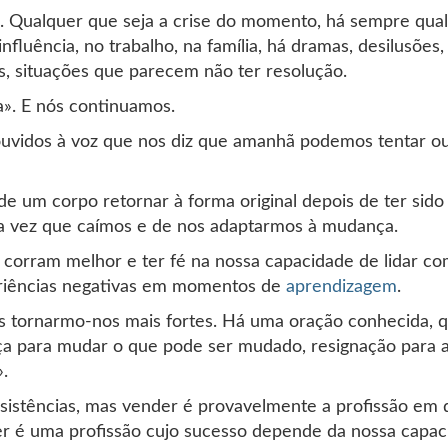
. Qualquer que seja a crise do momento, há sempre qual
uência, no trabalho, na família, há dramas, desilusões, 
, situações que parecem não ter resolução.
ua». E nós continuamos.
uvidos à voz que nos diz que amanhã podemos tentar ou
de de um corpo retornar à forma original depois de ter s
ada vez que caímos e de nos adaptarmos à mudança.
s corram melhor e ter fé na nossa capacidade de lidar c
periências negativas em momentos de
aprendizagem
.
s tornarmo-nos mais fortes. Há uma oração conhecida, 
orça para mudar o que pode ser mudado, resignação para 
.
resistências, mas vender é provavelmente a profissão em
er é uma profissão cujo sucesso depende da nossa capac