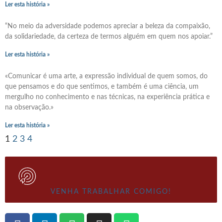
Ler esta história »
“No meio da adversidade podemos apreciar a beleza da compaixão,
da solidariedade, da certeza de termos alguém em quem nos apoiar.”
Ler esta história »
«Comunicar é uma arte, a expressão individual de quem somos, do
que pensamos e do que sentimos, e também é uma ciência, um
mergulho no conhecimento e nas técnicas, na experiência prática e
na observação.»
Ler esta história »
1
2
3
4
VENHA TRABALHAR COMIGO!