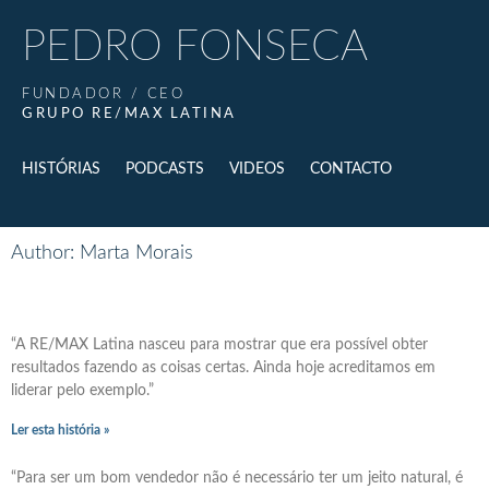
PEDRO FONSECA
FUNDADOR / CEO
GRUPO RE/MAX LATINA
HISTÓRIAS
PODCASTS
VIDEOS
CONTACTO
Author:
Marta Morais
“A RE/MAX Latina nasceu para mostrar que era possível obter
resultados fazendo as coisas certas. Ainda hoje acreditamos em
liderar pelo exemplo.”
Ler esta história »
“Para ser um bom vendedor não é necessário ter um jeito natural, é